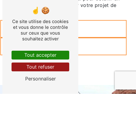
devis personnalisé et démarrer votre projet de
couverture en toute sérénité.
Ce site utilise des cookies
et vous donne le contrôle
En savoir plus
sur ceux que vous
souhaitez activer
Contactez-nous
Tout accepter
Tout refuser
Personnaliser